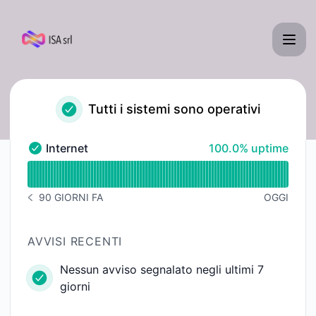
ISA - Pagina di stato
Tutti i sistemi sono operativi
100% - uptime
Internet
100.0% uptime
Internet - Operativo
Leggi il grafico dei tempi di attività per Internet
90 GIORNI FA
OGGI
CRONOLOGIA DEGLI AVVISI 90 GIORNI FA
AVVISI RECENTI
Nessun avviso segnalato negli ultimi 7
giorni